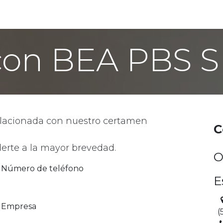
nk Boots Society España
Contáctanos
Mujeres, juezas
con BEA PBS S
elacionada con nuestro certamen
C
erte a la mayor brevedad.
O
Número de teléfono
E
Empresa
(