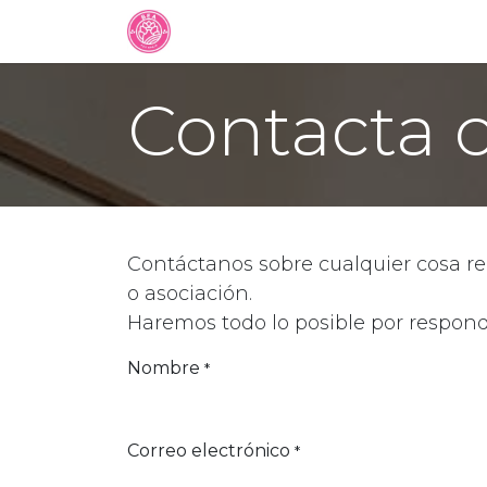
Ir al contenido
CERTAMEN BEA PBS SPAIN
Pi
Contacta 
Contáctanos sobre cualquier cosa r
o asociación.
Haremos todo lo posible por respond
Nombre
*
Correo electrónico
*