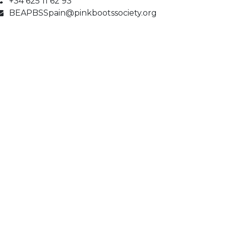
+34 625 11 62 93
BEAPBSSpain@pinkbootssociety.org