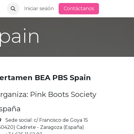
 y expertas evaluadoras de cerveza
Iniciar sesión
Contáctanos
Cartel BEA PBS SP
pain
ertamen BEA PBS Spain
rganiza: Pink Boots Society
spaña
Sede social: c/ Francisco de Goya 15
50420) Cadrete - Zaragoza (España)